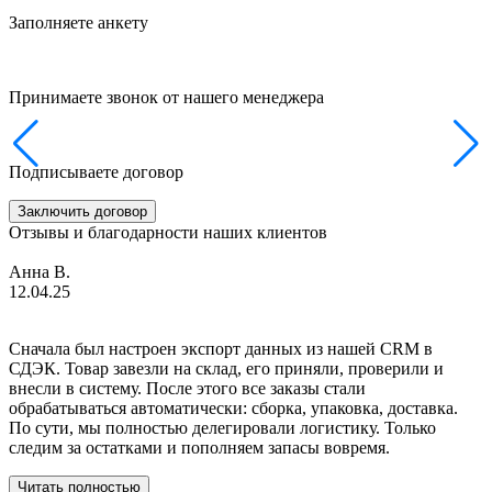
Заполняете анкету
Принимаете звонок от нашего менеджера
Подписываете договор
Заключить договор
Отзывы и
благодарности
наших клиентов
Анна В.
12.04.25
2
Сначала был настроен экспорт данных из нашей CRM в
П
СДЭК. Товар завезли на склад, его приняли, проверили и
п
внесли в систему. После этого все заказы стали
п
обрабатываться автоматически: сборка, упаковка, доставка.
т
По сути, мы полностью делегировали логистику. Только
о
следим за остатками и пополняем запасы вовремя.
о
д
Читать полностью